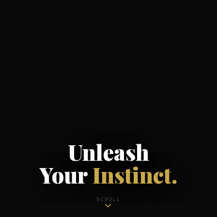
Unleash
Your
Instinct.
SCROLL