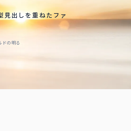
型見出しを重ねたファ
ルドの明る