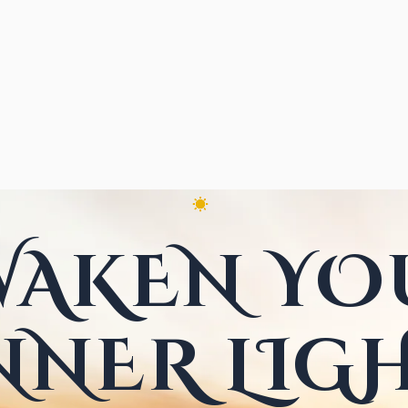
☀
WAKEN YO
NNER LIG