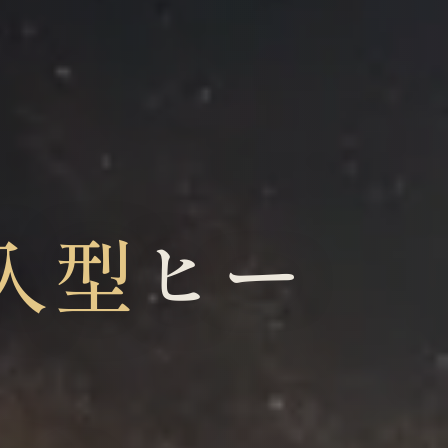
入型
ヒー