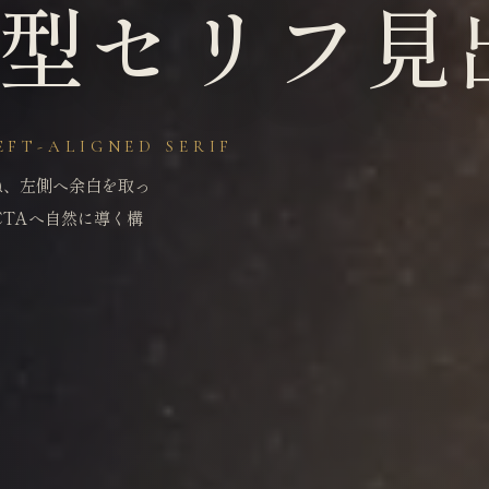
型セリフ見
EFT-ALIGNED SERIF
ね、左側へ余白を取っ
TAへ自然に導く構