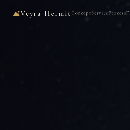
Veyra Hermit
Concept
Service
Process
F