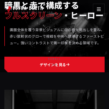
暗黒と赤で構成する
VEYRA DEATH
フルスクリーン
・ヒーロー
DESIGN REPRODUCTION
画面全体を覆う背景ビジュアルに白の極太見出しを重ね、
赤い放射状のグローで視線を中央へ誘導するファーストビ
ュー。強いコントラストで第一印象を決める領域です。
SCROLL
デザインを見る