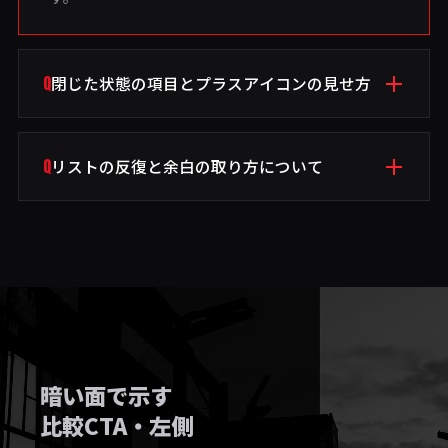
Q
閉じた状態の項目とプラスアイコンの見せ方
A
閉じている項目は行だけを表示し、右端のプラスで開閉
を示します。クリックすると高さがアニメーションで伸
Q
リストの反復と余白の取り方について
縮するインタラクションです。
A
各項目を細いボーダーで区切り、一定の間隔で反復させ
ることで一覧性を確保。中央寄せの見出しブロックと幅
を揃えて配置しています。
暗い面で示す
比較CTA・左側