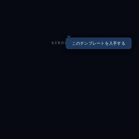
SCROLL DOWN
このテンプレートを入手する
左カラム：
課題を提示する暗いトーン
彩度を抑えたモノクロ寄りの写真と低コントラストの
文字を用い、「停滞」や「制約」といった負の印象を
視覚的に表現します。右カラムとの明度差を意図的に
作り、対比を生み出すゾーンです。