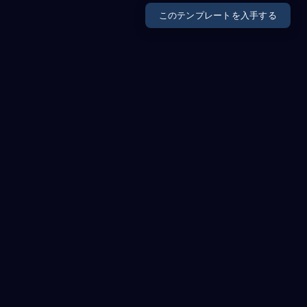
このテンプレートを入手する
OUR VISION
ビジョンとミッション
左カラムにブランドの核となるビジョンステート
メントを配置。シンプルな見出しと短い説明文
で、企業の方向性と価値観を簡潔に伝える。背景
には微妙なパーティクルグラデーションを使用し
ている。