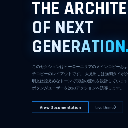
THE ARCHIT
OF NEXT
GENERATION
このセクションはヒーローエリアのメインコピーおよ
チコピーのレイアウトです。 大見出しは強調タイポ
明文は控えめなトーンで視線の流れを設計しています。
ボタンがユーザーを次のアクションへ誘導します。
View Documentation
Live Demo