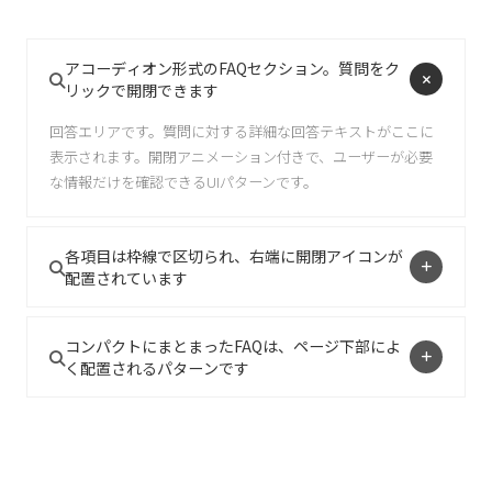
アコーディオン形式のFAQセクション。質問をク
リックで開閉できます
回答エリアです。質問に対する詳細な回答テキストがここに
表示されます。開閉アニメーション付きで、ユーザーが必要
な情報だけを確認できるUIパターンです。
各項目は枠線で区切られ、右端に開閉アイコンが
配置されています
プラスアイコンが回転してバツ印に変わるインタラクション
を実装しています。視覚的なフィードバックでユーザーに状
コンパクトにまとまったFAQは、ページ下部によ
く配置されるパターンです
態変化を伝えます。
よくある質問を折りたたみ形式で掲載することで、ページの
長さを抑えつつ、必要な情報へのアクセス性を確保していま
す。