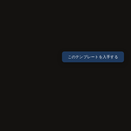
このテンプレートを入手する
ABOUT THE FIRM
Crafting Results
with Precision