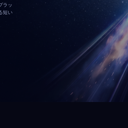
プラッ
る短い