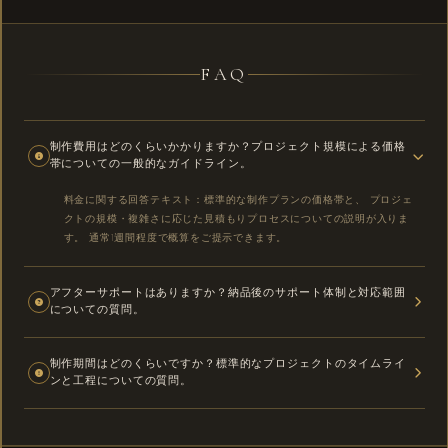
FAQ
制作費用はどのくらいかかりますか？プロジェクト規模による価格
帯についての一般的なガイドライン。
料金に関する回答テキスト：標準的な制作プランの価格帯と、 プロジェ
クトの規模・複雑さに応じた見積もりプロセスについての説明が入りま
す。 通常1週間程度で概算をご提示できます。
アフターサポートはありますか？納品後のサポート体制と対応範囲
についての質問。
アフターサポートに関する回答テキスト：納品後の修正対応期間、 継続
制作期間はどのくらいですか？標準的なプロジェクトのタイムライ
的なメンテナンスプランのオプション、 お問い合わせ窓口や対応時間に
ンと工程についての質問。
ついての詳細な説明が入ります。
制作期間に関する回答テキスト：プロジェクトの規模ごとの標準的な納
期、 ヒアリングから最終納品までの各フェーズにかかる期間の目安につ