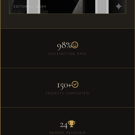
EDITORIAL WORK
98%
SATISFACTION RATE
150+
PROJECTS COMPLETED
24
AWARDS RECEIVED