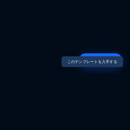
Contact Us
このテンプレートを入手する
WHY CORE?
なぜ「Core」を
選ぶべきか？
左カラムに大見出しと説明文を配置し、右カラムに機能カー