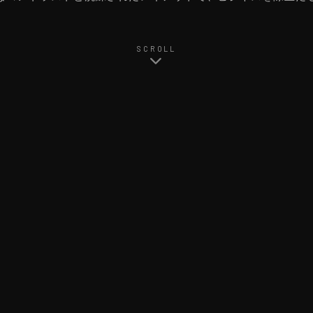
SCROLL