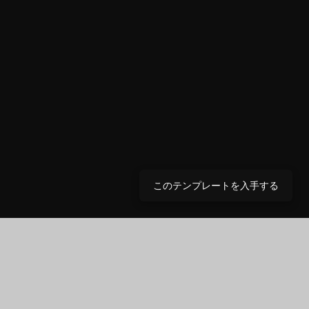
このテンプレートを入手する